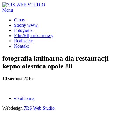
Menu
O nas
Strony www
Fotografia
Film/Klip reklamowy
Realizacje
Kontakt
fotografia kulinarna dla restauracji
kepno olesnica opole 80
10 sierpnia 2016
« kulinarna
Webdesign
7RS Web Studio