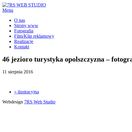
Menu
O nas
Strony www
Fotografia
Film/Klip reklamowy
Realizacje
Kontakt
46 jezioro turystyka opolszczyzna – fotogr
11 sierpnia 2016
« ilustracyjna
Webdesign
7RS Web Studio